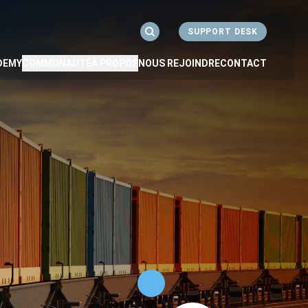
SUPPORT DESK
Rechercher
Got to Support Desk
DEMY
COMMUNAUTÉ
À PROPOS
NOUS REJOINDRE
CONTACT
s