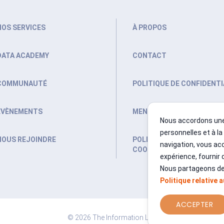
NOS SERVICES
À PROPOS
DATA ACADEMY
CONTACT
COMMUNAUTÉ
POLITIQUE DE CONFIDENTI
ÉVÈNEMENTS
MENTIONS LÉGALES
Nous accordons une
personnelles et à la
NOUS REJOINDRE
POLITIQUE RELATIVE AUX
navigation, vous acc
COOKIES
expérience, fournir 
Nous partageons des
Politique relative 
ACCEPTER
©
2026
The Information Lab