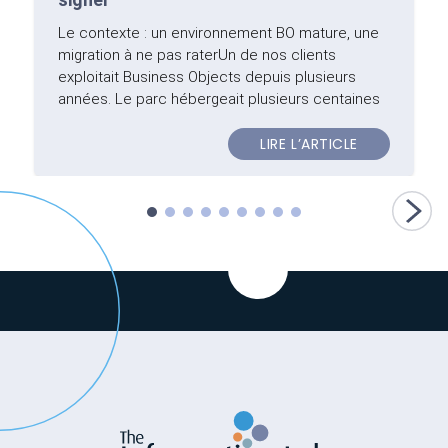
Le contexte : un environnement BO mature, une
migration à ne pas raterUn de nos clients
exploitait Business Objects depuis plusieurs
années. Le parc hébergeait plusieurs centaines
de rapports consultés quotidiennement par
différentes équipes métier : un environnement
LIRE L’ARTICLE
riche, mais vieillissant, et de plus en plus rigide
face aux nouvelles demandes d’exploration.La
décision de migrer vers Tableau s’est imposée
progressivement. Fin de support annoncée sur
certaines versions de BO, besoin de moderniser
la couche de visualisation, volonté de reprendre
la main sur la gouvernance des données. Les
enjeux opérationnels étaient réels : certains
rapports alimentaient des processus
décisionnels quotidiens. Un dérapage sur la
migration aurait eu des conséquences
directes.Nous avons pris en charge le projet
avec une conviction de départ : les vraies