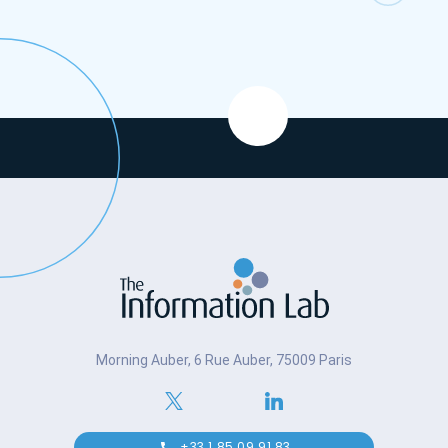
progressivement. Fin de support annoncée sur
certaines versions de BO, besoin de moderniser
la couche de visualisation, volonté de reprendre
la main sur la gouvernance des données. Les
enjeux opérationnels étaient réels : certains
rapports alimentaient des processus
décisionnels quotidiens. Un dérapage sur la
migration aurait eu des conséquences
directes.Nous avons pris en charge le projet
avec une conviction de départ : les vraies
questions d’une migration ne se posent pas
après la signature — elles se posent
avant.L’objectif : assurer la continuité, poser les
basesL’objectif principal était d’assurer la
continuité opérationnelle des rapports critiques
dans Tableau, sans rupture de service pour les
équipes métier. En parallèle : poser les bases
Morning Auber, 6 Rue Auber, 75009 Paris
d’une plateforme gouvernée et évolutive.Les 3
questions qu’on a posées — et ce qu’on a
trouvé1. Comment reconstruire l’infrastructure et
la sécurité sans repartir de zéro ?Le modèle de
+33 1 85 09 91 83