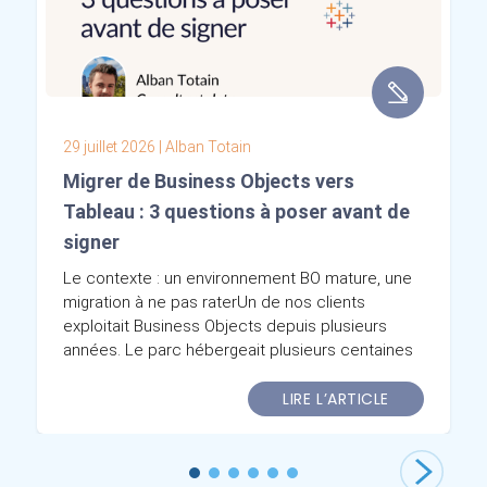
29 juillet 2026
| Alban Totain
Migrer de Business Objects vers
Tableau : 3 questions à poser avant de
signer
Le contexte : un environnement BO mature, une
migration à ne pas raterUn de nos clients
exploitait Business Objects depuis plusieurs
années. Le parc hébergeait plusieurs centaines
de rapports consultés quotidiennement par
différentes équipes métier : un environnement
LIRE L’ARTICLE
riche, mais vieillissant, et de plus en plus rigide
face aux nouvelles demandes d’exploration.La
décision de migrer vers Tableau s’est imposée