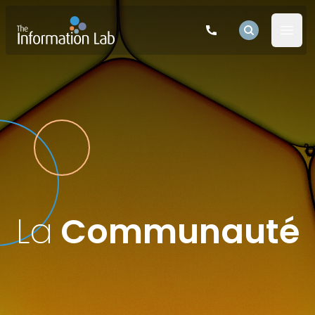
The Information Lab Logo
Rechercher
Open 
La
Communauté